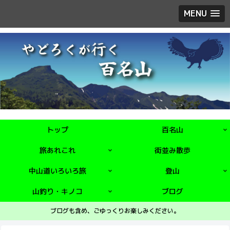
MENU
トップ
百名山
旅あれこれ
街並み散歩
中山道いろいろ旅
登山
山釣り・キノコ
ブログ
ブログも含め、ごゆっくりお楽しみください。