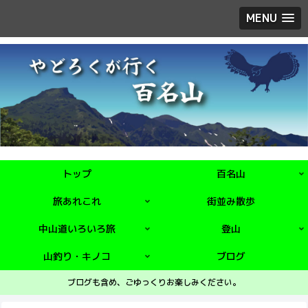
MENU
トップ
百名山
旅あれこれ
街並み散歩
中山道いろいろ旅
登山
山釣り・キノコ
ブログ
ブログも含め、ごゆっくりお楽しみください。