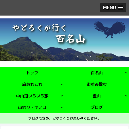
MENU
トップ
百名山
旅あれこれ
街並み散歩
中山道いろいろ旅
登山
山釣り・キノコ
ブログ
ブログも含め、ごゆっくりお楽しみください。