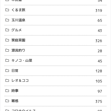
54
くるま旅
319
玉川温泉
65
グルメ
43
家庭菜園
326
源流釣り
28
キノコ・山菜
45
日常
128
レオ＆ココ
105
時事
97
雑感
375
コロナウイルス