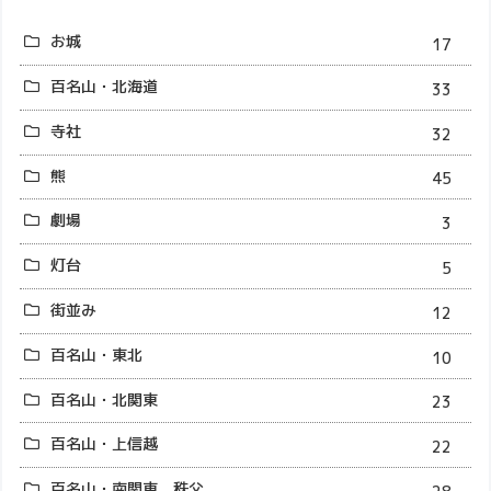
お城
17
百名山・北海道
33
寺社
32
熊
45
劇場
3
灯台
5
街並み
12
百名山・東北
10
百名山・北関東
23
百名山・上信越
22
百名山・南関東、秩父