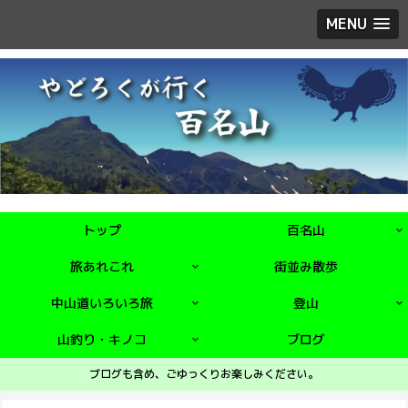
MENU
トップ
百名山
旅あれこれ
街並み散歩
中山道いろいろ旅
登山
山釣り・キノコ
ブログ
ブログも含め、ごゆっくりお楽しみください。