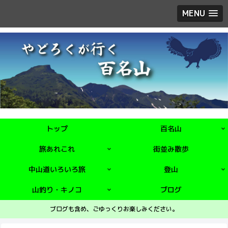
MENU
トップ
百名山
旅あれこれ
街並み散歩
中山道いろいろ旅
登山
山釣り・キノコ
ブログ
ブログも含め、ごゆっくりお楽しみください。