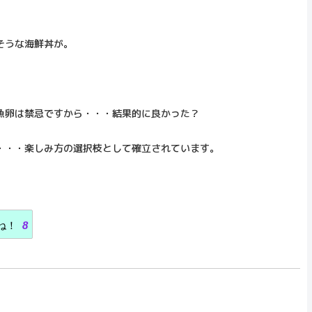
。
そうな海鮮丼が。
魚卵は禁忌ですから・・・結果的に良かった？
・・・楽しみ方の選択枝として確立されています。
。
ね！
8