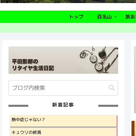
トップ
百名山
旅あ
新着記事
熱中症じゃない？
キュウリの終焉