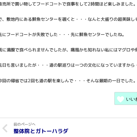
直売所で買い物してフードコートで食事をして2時間ほど楽しみました
で、敷地内にある鮮魚センターを覗くと・・・なんと大盛りの超美味し
先にフードコートが失敗でした・・・先に鮮魚センターでしたね。
既に満腹で食べられませんでしたが、痛風かも知れない私にはマグロや
先日も言いましたが・・・道の駅巡りは一つの文化になっていますから
今回の帰省では2回も道の駅を楽しんで・・・そんな最期の一日でした
いい
整体院とガトーハラダ