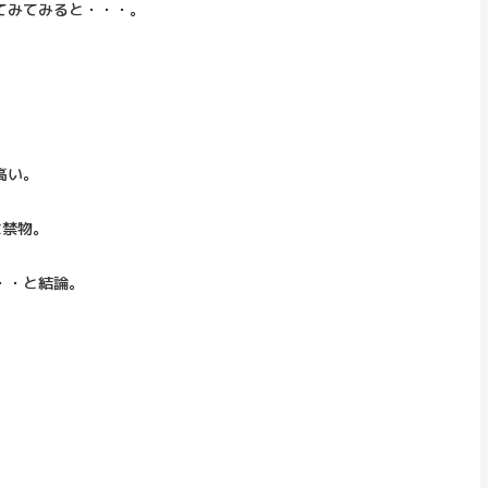
てみてみると・・・。
高い。
は禁物。
・・と結論。