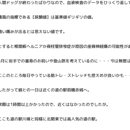
人間ドッグが終わったばかりなので、血液検査のデータをひっくり返し
痛風の指標である【尿酸値】は基準値ギリギリの値。
強い痛みが出るとは思えない値です。
とすると椎間板ヘルニアか脊柱管狭窄症が原因の座骨神経痛の可能性が
6月に岩手での喜寿のお祝いや登山旅を考えているのに・・・今は無理
ここのところ毎日やっている筋トレ・ストレッチも控えめが良いかも・
したがって娘との一日は近くの道の駅前橋赤城へ。
実際は1時間以上かかったので、近くはなかったのでしたが。
ここも道の駅川場と同様に北関東では高人気の道の駅。