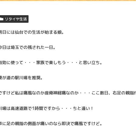
リタイヤ生活
明日には仙台での生活が始まる娘。
今日は埼玉での残された一日。
有効に使って・・・家族で楽しもう・・・と思い立ち。
妻が道の駅川場を推奨。
ですけど私は痛風なのか座骨神経痛なのか・・・ここ数日、右足の親指
川場は高速道路で1時間ですから・・・ちと遠い！
単に足の親指の側面が痛いのなら即決で痛風ですけど。