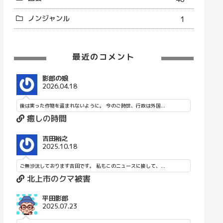
ノンジャンル
1
最近のコメント
影郎の娘
2026.04.18
後は実った作物を盗まれないように。 今のご時世、行政は外国...
癒しの時間
吉田裕之
2025.10.18
ご無沙汰しております吉田です。 私もこのニュースに接して、...
北上市のクマ被害
平田影郎
2025.07.23