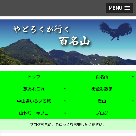
MENU
トップ
百名山
旅あれこれ
街並み散歩
中山道いろいろ旅
登山
山釣り・キノコ
ブログ
ブログも含め、ごゆっくりお楽しみください。