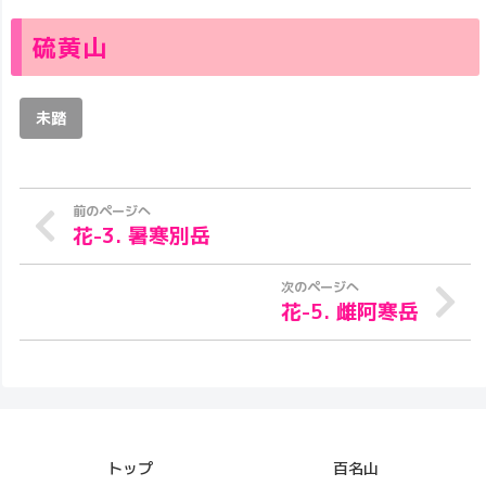
硫黄山
未踏
花-3. 暑寒別岳
花-5. 雌阿寒岳
トップ
百名山