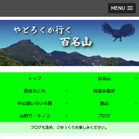
MENU
トップ
百名山
旅あれこれ
街並み散歩
中山道いろいろ旅
登山
山釣り・キノコ
ブログ
ブログも含め、ごゆっくりお楽しみください。