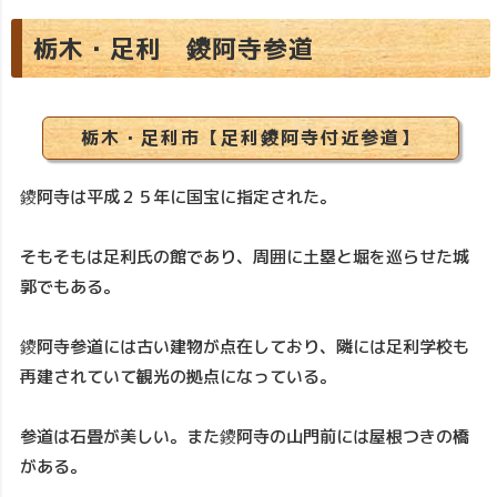
栃木・足利 鑁阿寺参道
栃木・足利市【足利鑁阿寺付近参道】
鑁阿寺は平成２５年に国宝に指定された。
そもそもは足利氏の館であり、周囲に土塁と堀を巡らせた城
郭でもある。
鑁阿寺参道には古い建物が点在しており、隣には足利学校も
再建されていて観光の拠点になっている。
参道は石畳が美しい。また鑁阿寺の山門前には屋根つきの橋
がある。