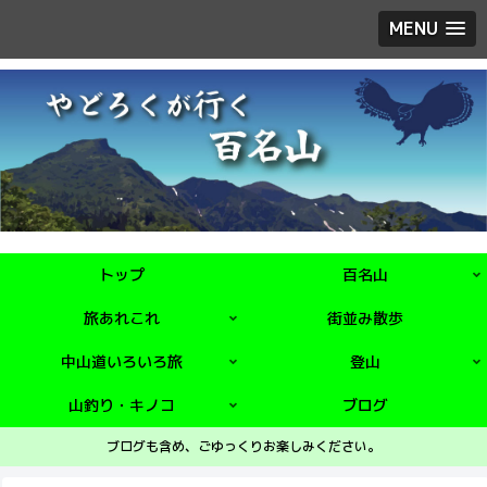
MENU
トップ
百名山
旅あれこれ
街並み散歩
中山道いろいろ旅
登山
山釣り・キノコ
ブログ
ブログも含め、ごゆっくりお楽しみください。