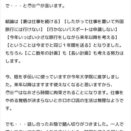
で・・・と🧑🏼‍🦰が言います。
結論は【妻は仕事を続ける】【したがって仕事を置いて外国
旅行には行けない】【行かないパスポートは申請しない】
【今年いっぱい小さな旅行をしながら来年以降を考える】
【ということは今までと同じ１年間を送る】となりました。
もちろん【ここ数年の計画】も【長い計画】も考える努力は
します。
今、姪を手伝いに使っていますが今年大学院に進学しまし
た。来年以降はますます使えなくなると思いますから、
🧑🏼‍🦰はなおさら時間に拘束されることになります。仕事を
やめる覚悟が決まらないとホロホロ流の生活は無理なようで
す。
でも・・・話し合ったお陰で踏ん切りがつきました。一人で