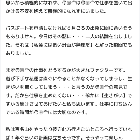
思いから積極的になれず、🧑🏼‍🦰は🧑🏼‍🦰で仕事を置いて出
かける不安を抱えて積極的になれずにいました。
パスポートを申請しなければ６月ごろの出発に間に合いそう
もありません。今日はその話に・・・二人の結論を出しまし
た。それは【私達には長い計画が無理だ】と解った瞬間でも
ありました。
まず🧑🏼‍🦰の仕事をどうするかが大きなファクターです。
遊び下手な私達は直ぐにやることがなくなってしまうし、生
きがいを無くしてしまう・・・と言うのが🧑🏼‍🦰の意見で
す。だから仕事を止めたくない・・・確かに【生きがい】で
すから続けさせてあげたいと私も思います。仕事に打ち込ん
でいる時間が🧑🏼‍🦰には大切なのです。
私は百名山をやったり彼方此方行きたいところへ行っていれ
ば１年ぐらいの計画は立ちそうです。そうやって楽しん