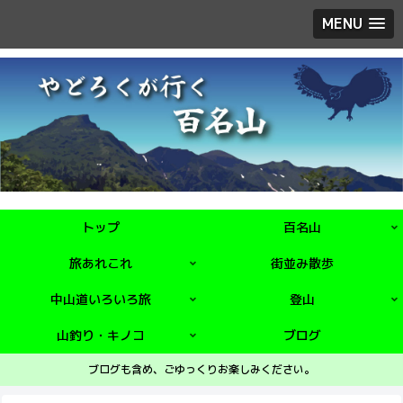
MENU
トップ
百名山
旅あれこれ
街並み散歩
中山道いろいろ旅
登山
山釣り・キノコ
ブログ
ブログも含め、ごゆっくりお楽しみください。