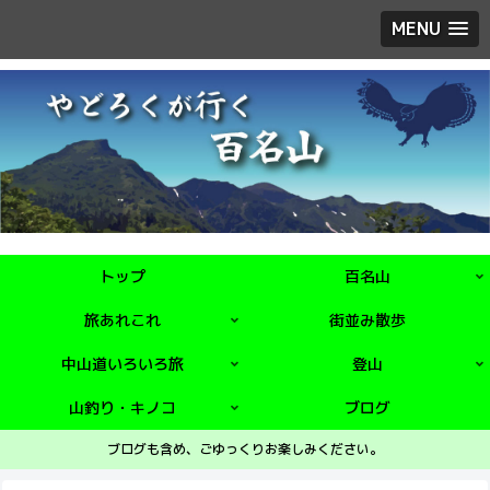
MENU
トップ
百名山
旅あれこれ
街並み散歩
中山道いろいろ旅
登山
山釣り・キノコ
ブログ
ブログも含め、ごゆっくりお楽しみください。