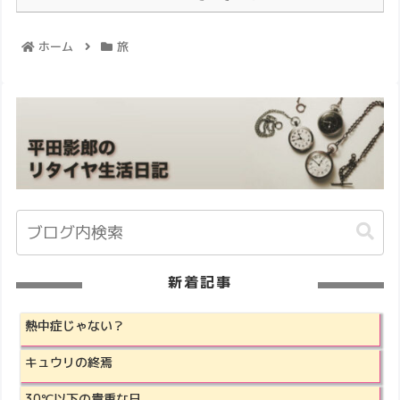
ホーム
旅
新着記事
熱中症じゃない？
キュウリの終焉
30℃以下の貴重な日