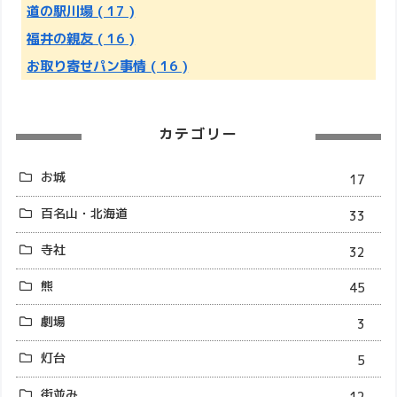
道の駅川場
( 17 )
福井の親友
( 16 )
お取り寄せパン事情
( 16 )
カテゴリー
お城
17
百名山・北海道
33
寺社
32
熊
45
劇場
3
灯台
5
街並み
12