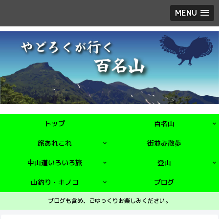
MENU
トップ
百名山
旅あれこれ
街並み散歩
中山道いろいろ旅
登山
山釣り・キノコ
ブログ
ブログも含め、ごゆっくりお楽しみください。