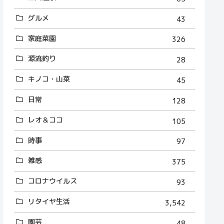
グルメ
43
家庭菜園
326
源流釣り
28
キノコ・山菜
45
日常
128
レオ＆ココ
105
時事
97
雑感
375
コロナウイルス
93
リタイヤ生活
3,542
園芸
48