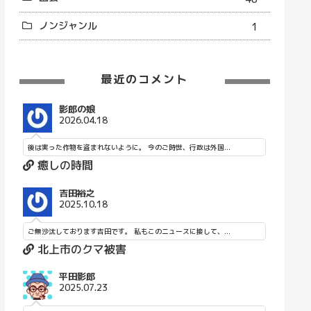
ノンジャンル
1
最近のコメント
影郎の娘
2026.04.18
後は実った作物を盗まれないように。 今のご時世、行政は外国...
癒しの時間
吉田裕之
2025.10.18
ご無沙汰しております吉田です。 私もこのニュースに接して、...
北上市のクマ被害
平田影郎
2025.07.23