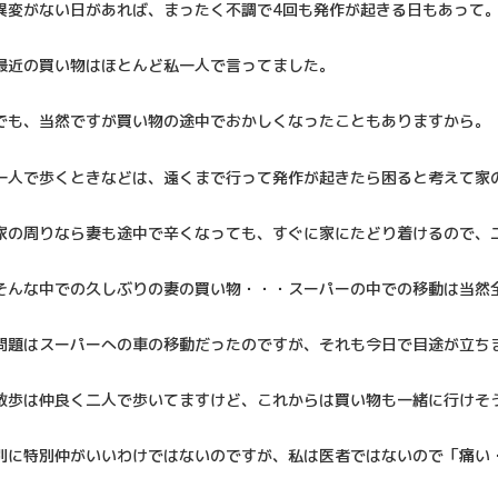
異変がない日があれば、まったく不調で4回も発作が起きる日もあって
最近の買い物はほとんど私一人で言ってました。
でも、当然ですが買い物の途中でおかしくなったこともありますから。
一人で歩くときなどは、遠くまで行って発作が起きたら困ると考えて家
家の周りなら妻も途中で辛くなっても、すぐに家にたどり着けるので、
そんな中での久しぶりの妻の買い物・・・スーパーの中での移動は当然
問題はスーパーへの車の移動だったのですが、それも今日で目途が立ち
散歩は仲良く二人で歩いてますけど、これからは買い物も一緒に行けそ
別に特別仲がいいわけではないのですが、私は医者ではないので「痛い