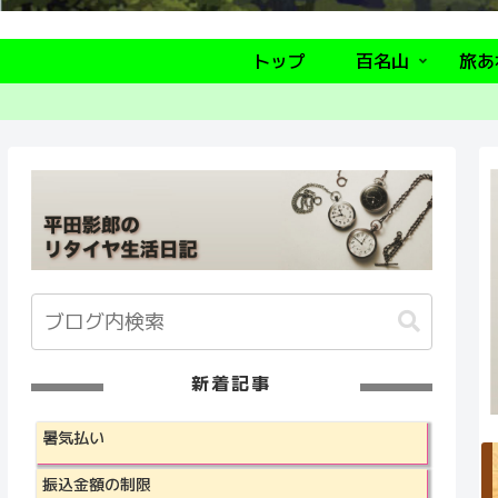
トップ
百名山
旅あ
新着記事
暑気払い
振込金額の制限