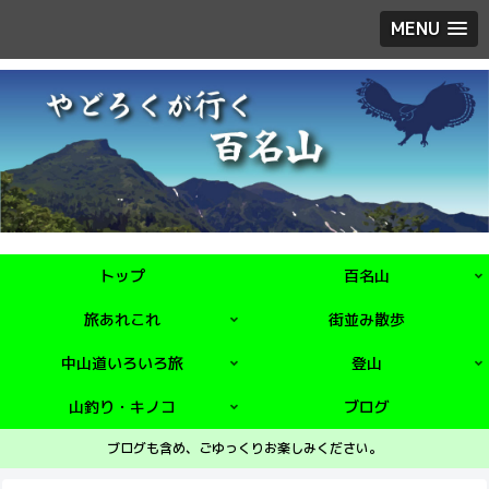
MENU
トップ
百名山
旅あれこれ
街並み散歩
中山道いろいろ旅
登山
山釣り・キノコ
ブログ
ブログも含め、ごゆっくりお楽しみください。