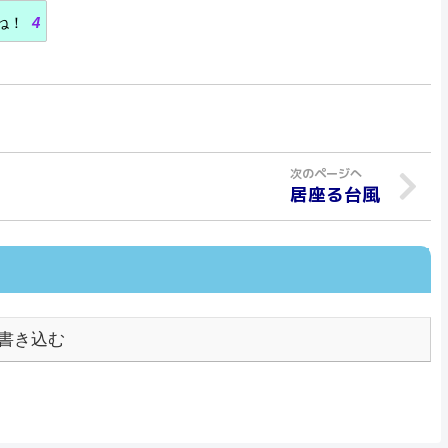
ね！
4
居座る台風
書き込む