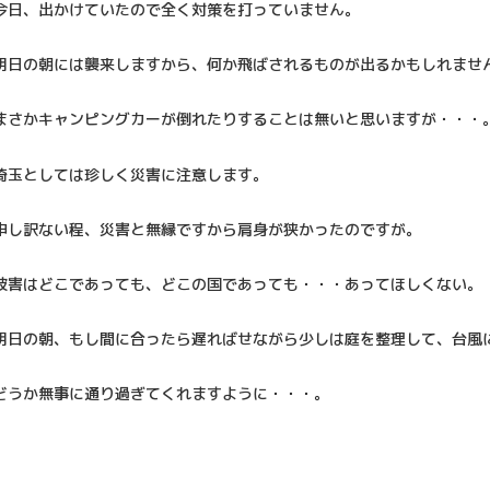
今日、出かけていたので全く対策を打っていません。
明日の朝には襲来しますから、何か飛ばされるものが出るかもしれませ
まさかキャンピングカーが倒れたりすることは無いと思いますが・・・
埼玉としては珍しく災害に注意します。
申し訳ない程、災害と無縁ですから肩身が狭かったのですが。
被害はどこであっても、どこの国であっても・・・あってほしくない。
明日の朝、もし間に合ったら遅ればせながら少しは庭を整理して、台風
どうか無事に通り過ぎてくれますように・・・。