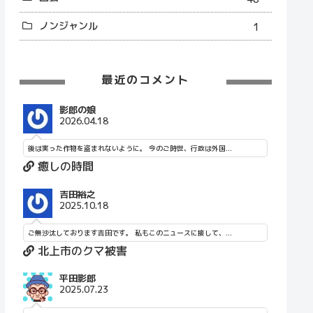
ノンジャンル
1
最近のコメント
影郎の娘
2026.04.18
後は実った作物を盗まれないように。 今のご時世、行政は外国...
癒しの時間
吉田裕之
2025.10.18
ご無沙汰しております吉田です。 私もこのニュースに接して、...
北上市のクマ被害
平田影郎
2025.07.23