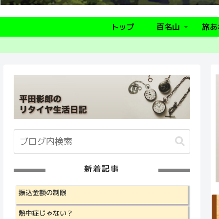
トップ
百名山
旅あ
新着記事
振込金額の制限
熱中症じゃない？