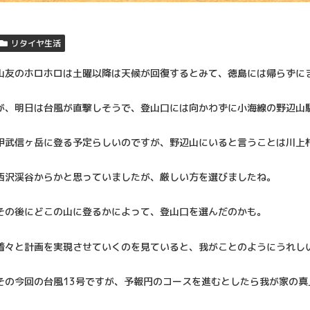
リタイヤ生活
山友のホロホロは土曜以降は天候が回復するとみて、徳島には帰らずに
が、明日は台風が直撃しそうで、登山口には向かわずに小海線の野辺山
甲武信ヶ岳に登る予定らしいのですが、野辺山にいると言うことは川上
西沢渓谷からかと思っていましたが、厳しい方を選びましたね。
その後にどこの山に登るかによって、登山口を選んだのかも。
着々と計画を実現させていくのを見ていると、我がことのようにうれし
その今回の台風13号ですが、予報円のコースを進むとしたら我が家の真