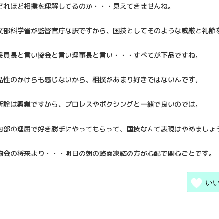
どれほど相撲を理解してるのか・・・見えてきませんね。
文部科学省が監督官庁な訳ですから、国技としてそのような威厳と礼節
委員長と言い協会と言い理事長と言い・・・すべてが下品ですね。
品性のかけらも感じないから、相撲があまり好きではないんです。
所詮は興業ですから、プロレスやボクシングと一緒で良いのでは。
内部の理屈で好き勝手にやってもらって、国技なんて表現はやめましょ
協会の将来より・・・明日の朝の路面凍結の方が心配で関心ごとです。
い