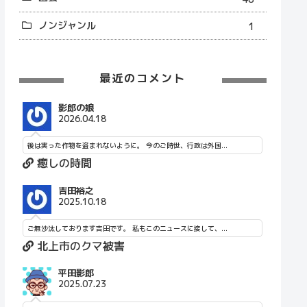
ノンジャンル
1
最近のコメント
影郎の娘
2026.04.18
後は実った作物を盗まれないように。 今のご時世、行政は外国...
癒しの時間
吉田裕之
2025.10.18
ご無沙汰しております吉田です。 私もこのニュースに接して、...
北上市のクマ被害
平田影郎
2025.07.23