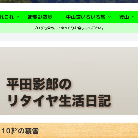
れこれ
街並み散歩
中山道いろいろ旅
登山
ブログも含め、ごゆっくりお楽しみください。
10㌢の積雪