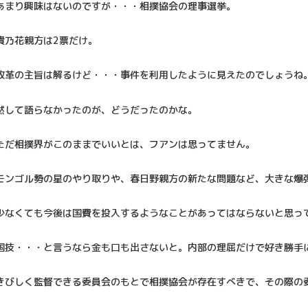
あまり興味はないのですが・・・相撲協会の理事選挙。
貴乃花親方は2票だけ。
改革の主旨は解るけど・・・事件を利用したように見えたのでしょうね
黙して語らなかったのが、どうだったのかな。
ただ相撲界がこのままでいいとは、フアンは思ってません。
モンゴル勢の星のやり取りや、春日野親方の新たな問題など、大きな爆
少なくても今後は国費を投入するようなことがあってはならないと思っ
国技・・・と言うなら金も口も出さないと。内部の理屈だけで好き勝手
きびしく監督できる委員会のもとで相撲協会が存在すべきで、その際の