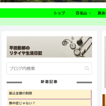
トップ
百名山
旅あ
新着記事
振込金額の制限
熱中症じゃない？