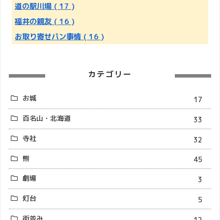
道の駅川場
( 17 )
福井の親友
( 16 )
お取り寄せパン事情
( 16 )
カテゴリー
お城
17
百名山・北海道
33
寺社
32
熊
45
劇場
3
灯台
5
街並み
12