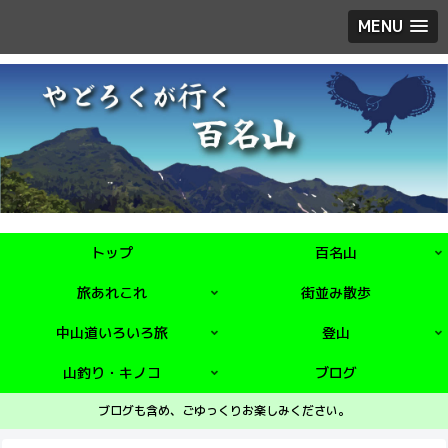
MENU
トップ
百名山
旅あれこれ
街並み散歩
中山道いろいろ旅
登山
山釣り・キノコ
ブログ
ブログも含め、ごゆっくりお楽しみください。