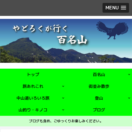
MENU
トップ
百名山
旅あれこれ
街並み散歩
中山道いろいろ旅
登山
山釣り・キノコ
ブログ
ブログも含め、ごゆっくりお楽しみください。