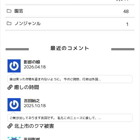
園芸
48
ノンジャンル
1
最近のコメント
影郎の娘
2026.04.18
後は実った作物を盗まれないように。 今のご時世、行政は外国...
癒しの時間
吉田裕之
2025.10.18
ご無沙汰しております吉田です。 私もこのニュースに接して、...
北上市のクマ被害
平田影郎