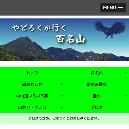
MENU
トップ
百名山
旅あれこれ
街並み散歩
中山道いろいろ旅
登山
山釣り・キノコ
ブログ
ブログも含め、ごゆっくりお楽しみください。