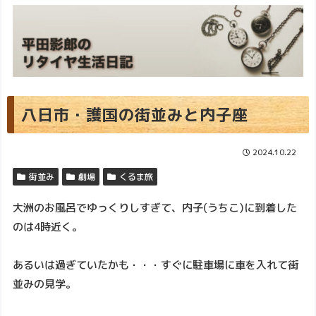
八日市・護国の街並みと内子座
2024.10.22
街並み
劇場
くるま旅
大洲のお風呂でゆっくりしすぎて、内子(うちこ)に到着した
のは4時近く。
あるいは過ぎていたかも・・・すぐに駐車場に車を入れて街
並みの見学。