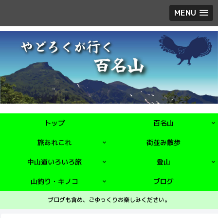
MENU
トップ
百名山
旅あれこれ
街並み散歩
中山道いろいろ旅
登山
山釣り・キノコ
ブログ
ブログも含め、ごゆっくりお楽しみください。