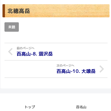
北穂高岳
未踏
百高山-8. 涸沢岳
百高山-10. 大喰岳
トップ
百名山