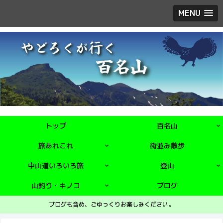
MENU
トップ
百名山
旅あれこれ
街並み散歩
中山道いろいろ旅
登山
山釣り・キノコ
ブログ
ブログも含め、ごゆっくりお楽しみください。