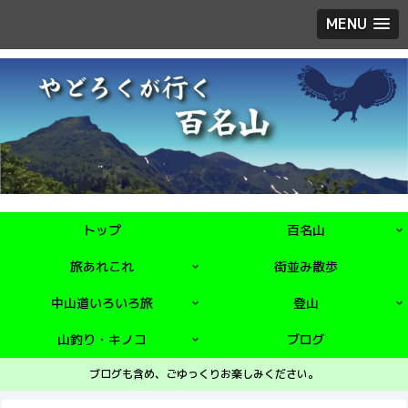
MENU
トップ
百名山
旅あれこれ
街並み散歩
中山道いろいろ旅
登山
山釣り・キノコ
ブログ
ブログも含め、ごゆっくりお楽しみください。