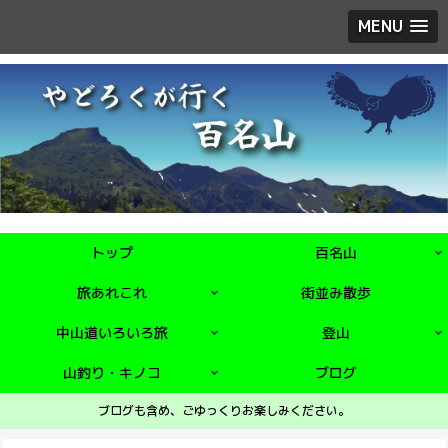
MENU
トップ
百名山
旅あれこれ
街並み散歩
中山道いろいろ旅
登山
山釣り・キノコ
ブログ
ブログも含め、ごゆっくりお楽しみください。