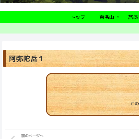
トップ
百名山
旅あ
阿弥陀岳１
この