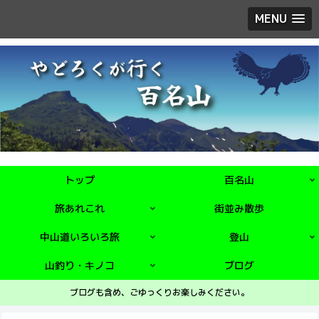
MENU
トップ
百名山
旅あれこれ
街並み散歩
中山道いろいろ旅
登山
山釣り・キノコ
ブログ
ブログも含め、ごゆっくりお楽しみください。