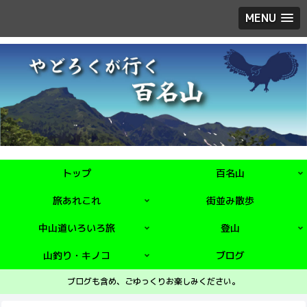
MENU
トップ
百名山
旅あれこれ
街並み散歩
中山道いろいろ旅
登山
山釣り・キノコ
ブログ
ブログも含め、ごゆっくりお楽しみください。